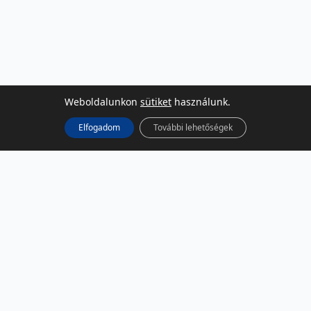
Weboldalunkon
sütiket
használunk.
Elfogadom
További lehetőségek
KÖZÖSSÉGI MÉDIA
Facebook
LinkedIn
Instagram