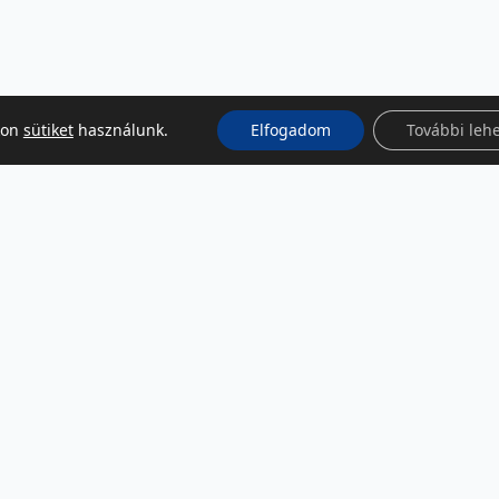
kon
sütiket
használunk.
Elfogadom
További leh
KÖZÖSSÉGI MÉDIA
Facebook
LinkedIn
Instagram
Podcast