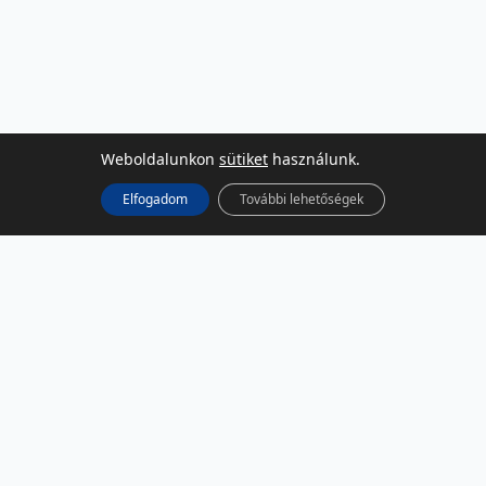
Weboldalunkon
sütiket
használunk.
Elfogadom
További lehetőségek
KÖZÖSSÉGI MÉDIA
Facebook
LinkedIn
Instagram