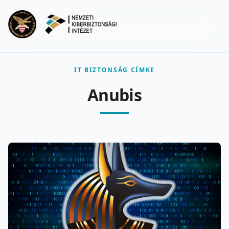
Ugrás a fő tartalomra
Menu
IT BIZTONSÁG CÍMKE
Anubis