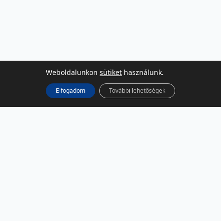
Weboldalunkon
sütiket
használunk.
Elfogadom
További lehetőségek
KÖZÖSSÉGI MÉDIA
Facebook
LinkedIn
Instagram