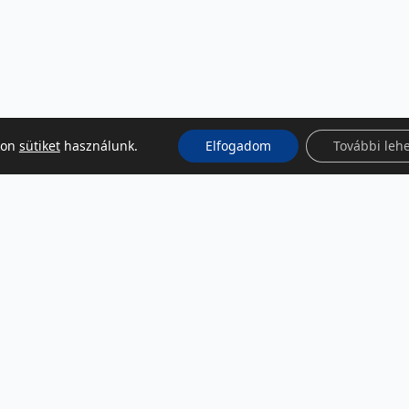
kon
sütiket
használunk.
Elfogadom
További leh
KÖZÖSSÉGI MÉDIA
Facebook
LinkedIn
Instagram