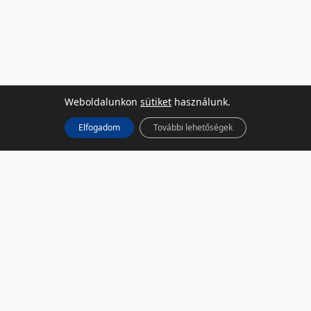
Weboldalunkon
sütiket
használunk.
Elfogadom
További lehetőségek
KÖZÖSSÉGI MÉDIA
Facebook
LinkedIn
Instagram