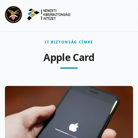
Ugrás a fő tartalomra
Menu
IT BIZTONSÁG CÍMKE
Apple Card