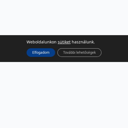
Weboldalunkon
sütiket
használunk.
Elfogadom
További lehetőségek
KÖZÖSSÉGI MÉDIA
Facebook
LinkedIn
Instagram