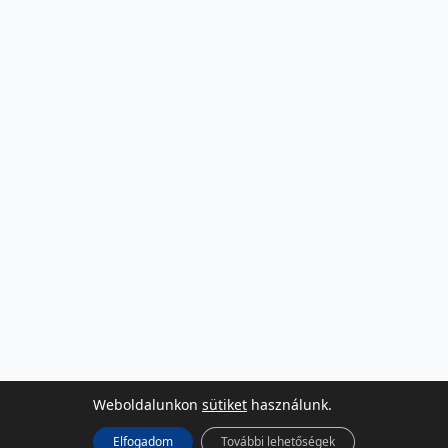
Weboldalunkon
sütiket
használunk.
Elfogadom
További lehetőségek