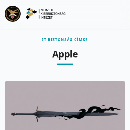
Ugrás a fő tartalomra
Menu
IT BIZTONSÁG CÍMKE
Apple