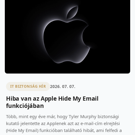
2026. 07. 07.
IT BIZTONSÁG HÍR
Hiba van az Apple Hide My Email
funkciójában
Több, mint egy éve már, hogy Tyler Murphy biztonsági
kutató jelentette az Applenek azt az e-mail-cím elrejtési
(Hide My Email) funkcióban található hibát, ami felfedi a