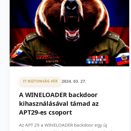
2024. 03. 27.
IT BIZTONSÁG HÍR
A WINELOADER backdoor
kihasználásával támad az
APT29-es csoport
Az APT 29 a WINELOADER backdoor egy új