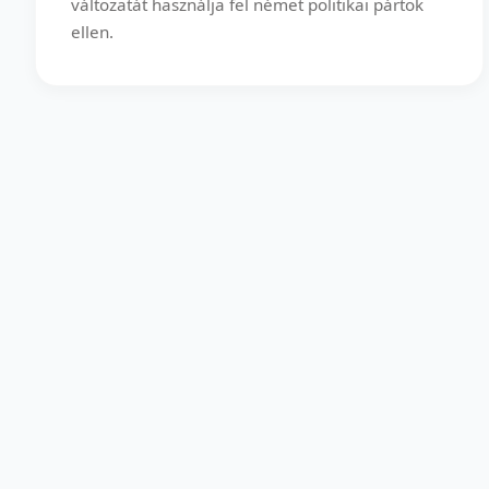
változatát használja fel német politikai pártok
ellen.