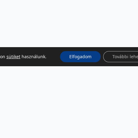
kon
sütiket
használunk.
Elfogadom
További leh
KÖZÖSSÉGI MÉDIA
Facebook
LinkedIn
Instagram