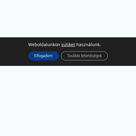
Weboldalunkon
sütiket
használunk.
Elfogadom
További lehetőségek
KÖZÖSSÉGI MÉDIA
Facebook
LinkedIn
Instagram