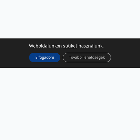
Weboldalunkon
sütiket
használunk.
Elfogadom
További lehetőségek
KÖZÖSSÉGI MÉDIA
Facebook
LinkedIn
Instagram