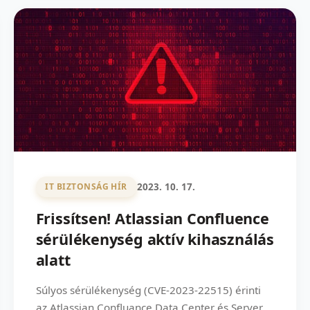
2023. 10. 17.
IT BIZTONSÁG HÍR
Frissítsen! Atlassian Confluence
sérülékenység aktív kihasználás
alatt
Súlyos sérülékenység (CVE-2023-22515) érinti
az Atlassian Confluance Data Center és Server