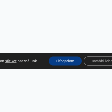
kon
sütiket
használunk.
Elfogadom
További leh
KÖZÖSSÉGI MÉDIA
Facebook
LinkedIn