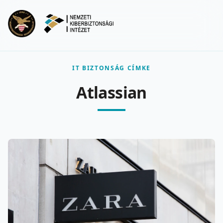
Ugrás a fő tartalomra
Menu
IT BIZTONSÁG CÍMKE
Atlassian