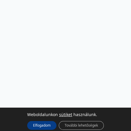
Weboldalunkon
sütiket
használunk.
Elfogadom
További lehetőségek