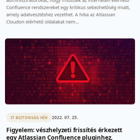
adminisztrátorokat, hogy frissítsék az interneten elérhető
Confluence rendszereket egy kritikus sebezhetőség miatt,
amely adatvesztéshez vezethet. A hiba az Atlassian
Cloudon elérhető oldalakat nem...
2022. 07. 25.
IT BIZTONSÁG HÍR
Figyelem: vészhelyzeti frissítés érkezett
egy Atlassian Confluence pluginhez,