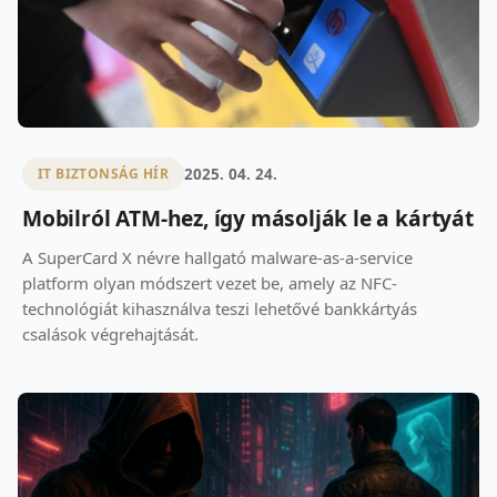
2025. 04. 24.
IT BIZTONSÁG HÍR
Mobilról ATM-hez, így másolják le a kártyát
A SuperCard X névre hallgató malware-as-a-service
platform olyan módszert vezet be, amely az NFC-
technológiát kihasználva teszi lehetővé bankkártyás
csalások végrehajtását.