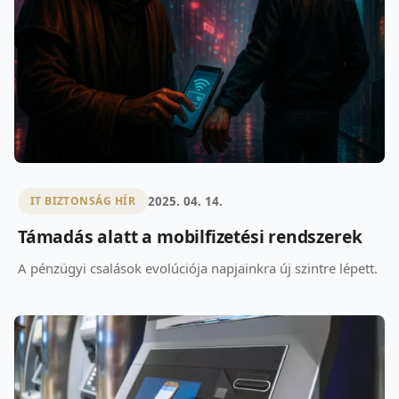
2025. 04. 14.
IT BIZTONSÁG HÍR
Támadás alatt a mobilfizetési rendszerek
A pénzügyi csalások evolúciója napjainkra új szintre lépett.