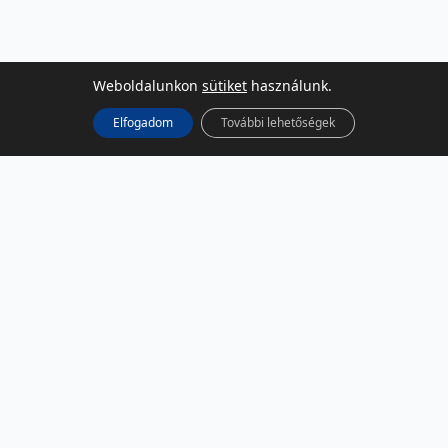
Weboldalunkon
sütiket
használunk.
Elfogadom
További lehetőségek
KÖZÖSSÉGI MÉDIA
Facebook
LinkedIn
Instagram
Podcast