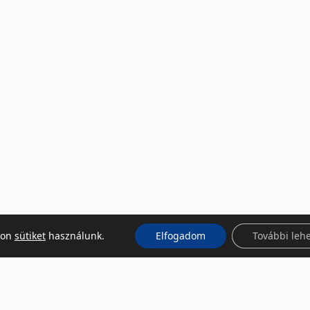
kon
sütiket
használunk.
Elfogadom
További leh
KÖZÖSSÉGI MÉDIA