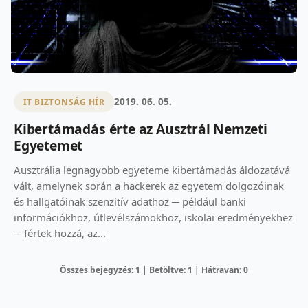
2019. 06. 05.
IT BIZTONSÁG HÍR
Kibertámadás érte az Ausztrál Nemzeti
Egyetemet
Ausztrália legnagyobb egyeteme kibertámadás áldozatává
vált, amelynek során a hackerek az egyetem dolgozóinak
és hallgatóinak szenzitív adathoz ─ például banki
információkhoz, útlevélszámokhoz, iskolai eredményekhez
─ fértek hozzá, az...
Összes bejegyzés: 1 | Betöltve: 1 | Hátravan: 0