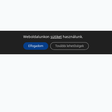
Weboldalunkon
sütiket
használunk.
Elfogadom
További lehetőségek
KÖZÖSSÉGI MÉDIA
Facebook
LinkedIn
Instagram