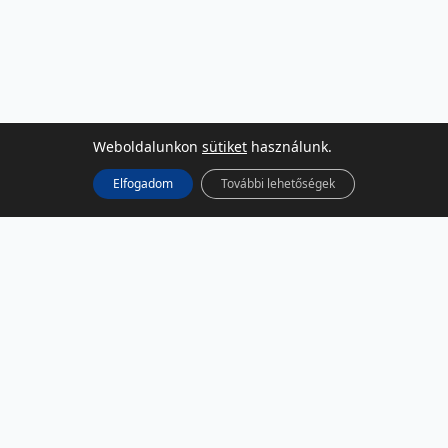
Weboldalunkon
sütiket
használunk.
Elfogadom
További lehetőségek
KÖZÖSSÉGI MÉDIA
Facebook
LinkedIn
Instagram