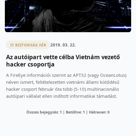
2019. 03. 22.
IT BIZTONSÁG HÍR
Az autóipart vette célba Vietnám vezető
hacker csoportja
A FireEye információi szerint az APT32 (vagy OceanLotus)
néven ismert, feltételezetten vietnámi állami kötődésű
hacker csoport február óta több (5-10) multinacionális
autóipari vállalat ellen indított informatikai támadást.
Összes bejegyzés: 1 | Betöltve: 1 | Hátravan: 0