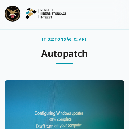
Ugrás a fő tartalomra
Menu
IT BIZTONSÁG CÍMKE
Autopatch