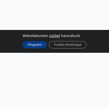
Weboldalunkon
sütiket
használunk.
Elfogadom
További lehetőségek
KÖZÖSSÉGI MÉDIA
Facebook
LinkedIn
Instagram