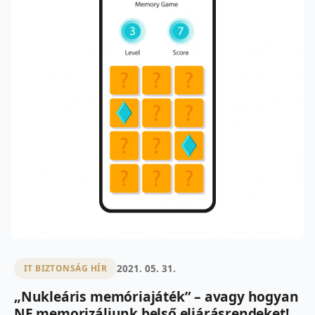
2021. 05. 31.
IT BIZTONSÁG HÍR
„Nukleáris memóriajáték” – avagy hogyan
NE memorizáljunk belső eljárásrendeket!