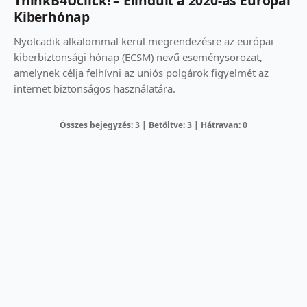
ThinkB4Uclick! – Elindult a 2020-as Európai
Kiberhónap
Nyolcadik alkalommal kerül megrendezésre az európai
kiberbiztonsági hónap (ECSM) nevű eseménysorozat,
amelynek célja felhívni az uniós polgárok figyelmét az
internet biztonságos használatára.
Összes bejegyzés: 3 | Betöltve: 3 | Hátravan: 0