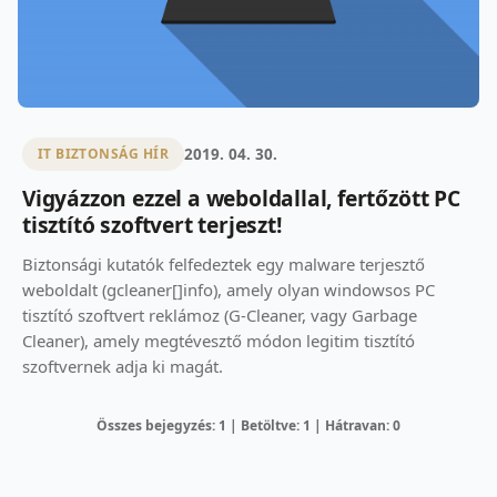
2019. 04. 30.
IT BIZTONSÁG HÍR
Vigyázzon ezzel a weboldallal, fertőzött PC
tisztító szoftvert terjeszt!
Biztonsági kutatók felfedeztek egy malware terjesztő
weboldalt (gcleaner[]info), amely olyan windowsos PC
tisztító szoftvert reklámoz (G-Cleaner, vagy Garbage
Cleaner), amely megtévesztő módon legitim tisztító
szoftvernek adja ki magát.
Összes bejegyzés: 1 | Betöltve: 1 | Hátravan: 0