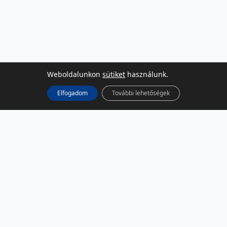
Weboldalunkon
sütiket
használunk.
Elfogadom
További lehetőségek
KÖZÖSSÉGI MÉDIA
Facebook
LinkedIn
Instagram