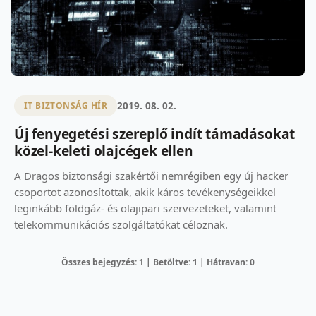
2019. 08. 02.
IT BIZTONSÁG HÍR
Új fenyegetési szereplő indít támadásokat
közel-keleti olajcégek ellen
A Dragos biztonsági szakértői nemrégiben egy új hacker
csoportot azonosítottak, akik káros tevékenységeikkel
leginkább földgáz- és olajipari szervezeteket, valamint
telekommunikációs szolgáltatókat céloznak.
Összes bejegyzés: 1 | Betöltve: 1 | Hátravan: 0