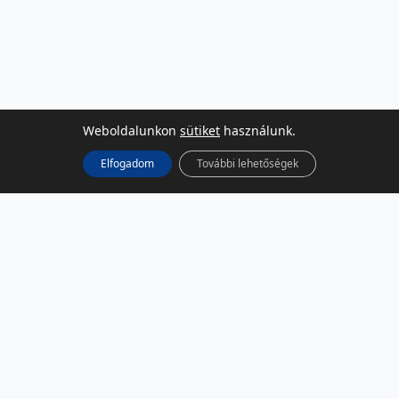
Weboldalunkon
sütiket
használunk.
Elfogadom
További lehetőségek
KÖZÖSSÉGI MÉDIA
Facebook
LinkedIn
Instagram