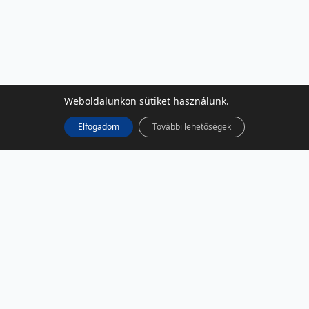
Weboldalunkon
sütiket
használunk.
Elfogadom
További lehetőségek
KÖZÖSSÉGI MÉDIA
Facebook
LinkedIn
Instagram