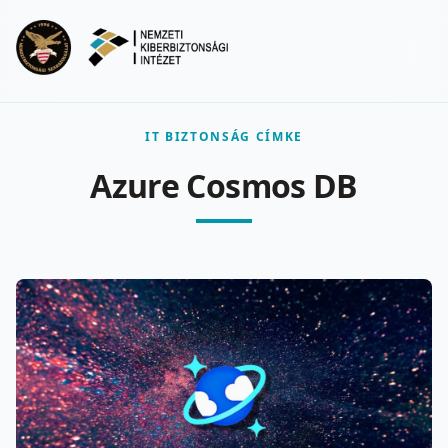
Ugrás a fő tartalomra
Menu
IT BIZTONSÁG CÍMKE
Azure Cosmos DB