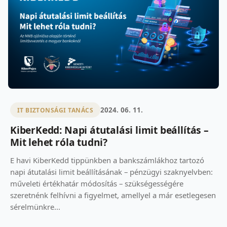
2024. 06. 11.
IT BIZTONSÁGI TANÁCS
KiberKedd: Napi átutalási limit beállítás –
Mit lehet róla tudni?
E havi KiberKedd tippünkben a bankszámlákhoz tartozó
napi átutalási limit beállításának – pénzügyi szaknyelvben:
műveleti értékhatár módosítás – szükségességére
szeretnénk felhívni a figyelmet, amellyel a már esetlegesen
sérelmünkre...