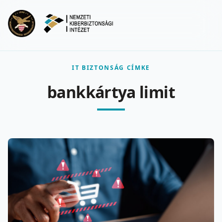
Ugrás a fő tartalomra
Menu
IT BIZTONSÁG CÍMKE
bankkártya limit