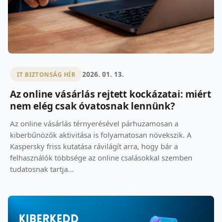
2026. 01. 13.
IT BIZTONSÁG HÍR
Az online vásárlás rejtett kockázatai: miért
nem elég csak óvatosnak lennünk?
Az online vásárlás térnyerésével párhuzamosan a
kiberbűnözők aktivitása is folyamatosan növekszik. A
Kaspersky friss kutatása rávilágít arra, hogy bár a
felhasználók többsége az online csalásokkal szemben
tudatosnak tartja...