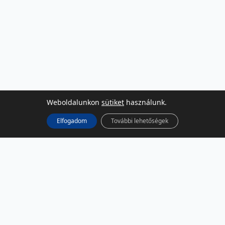
Weboldalunkon
sütiket
használunk.
Elfogadom
További lehetőségek
KÖZÖSSÉGI MÉDIA
Facebook
LinkedIn