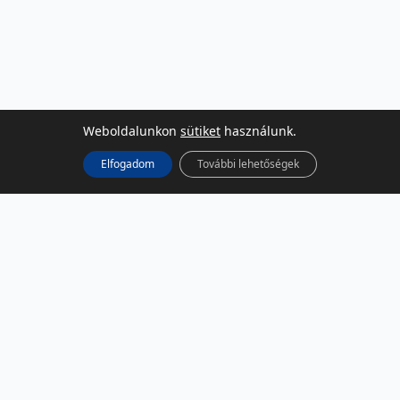
Weboldalunkon
sütiket
használunk.
Elfogadom
További lehetőségek
KÖZÖSSÉGI MÉDIA
Facebook
LinkedIn
Instagram