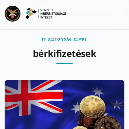
Ugrás a fő tartalomra
Menu
IT BIZTONSÁG CÍMKE
bérkifizetések