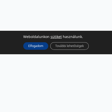
Weboldalunkon
sütiket
használunk.
Elfogadom
További lehetőségek
KÖZÖSSÉGI MÉDIA
Facebook
LinkedIn
Instagram