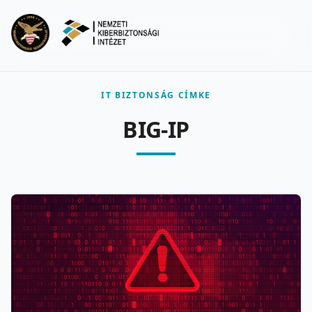
Ugrás a fő tartalomra
Menu
IT BIZTONSÁG CÍMKE
BIG-IP