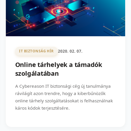
2020. 02. 07.
IT BIZTONSÁG HÍR
Online tárhelyek a támadók
szolgálatában
A Cybereason IT biztonsági cég új tanulmánya
rávilágít azon trendre, hogy a kiberbűnözők
online tárhely szolgáltatásokat is felhasználnak
káros kódok terjesztésére.