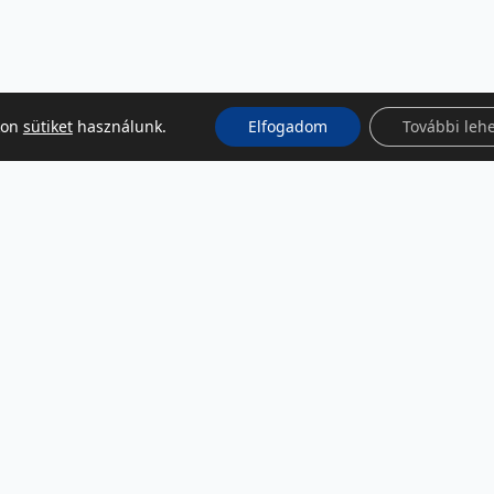
kon
sütiket
használunk.
Elfogadom
További leh
KÖZÖSSÉGI MÉDIA
Facebook
LinkedIn
Instagram
Podcast