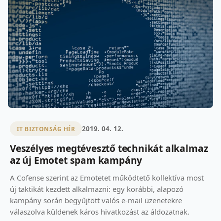
2019. 04. 12.
IT BIZTONSÁG HÍR
Veszélyes megtévesztő technikát alkalmaz
az új Emotet spam kampány
A Cofense szerint az Emotetet működtető kollektíva most
új taktikát kezdett alkalmazni: egy korábbi, alapozó
kampány során begyűjtött valós e-mail üzenetekre
válaszolva küldenek káros hivatkozást az áldozatnak.