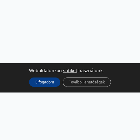
Weboldalunkon
sütiket
használunk.
Elfogadom
További lehetőségek
KÖZÖSSÉGI MÉDIA
Facebook