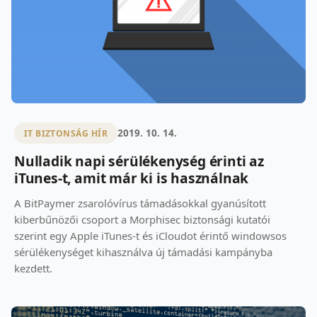
2019. 10. 14.
IT BIZTONSÁG HÍR
Nulladik napi sérülékenység érinti az
iTunes-t, amit már ki is használnak
A BitPaymer zsarolóvírus támadásokkal gyanúsított
kiberbűnözői csoport a Morphisec biztonsági kutatói
szerint egy Apple iTunes-t és iCloudot érintő windowsos
sérülékenységet kihasználva új támadási kampányba
kezdett.