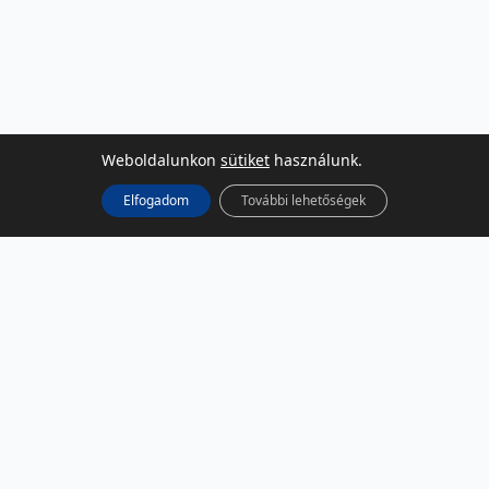
Weboldalunkon
sütiket
használunk.
Elfogadom
További lehetőségek
KÖZÖSSÉGI MÉDIA
Facebook
LinkedIn
Instagram