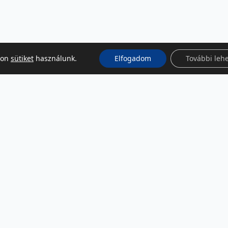
kon
sütiket
használunk.
Elfogadom
További leh
KÖZÖSSÉGI MÉDIA
Facebook
LinkedIn
Instagram
Podcast