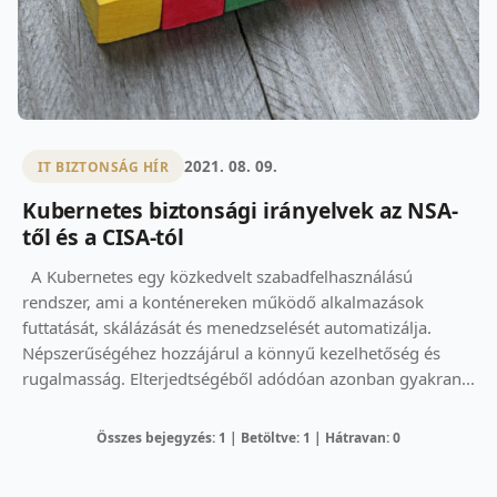
2021. 08. 09.
IT BIZTONSÁG HÍR
Kubernetes biztonsági irányelvek az NSA-
től és a CISA-tól
A Kubernetes egy közkedvelt szabadfelhasználású
rendszer, ami a konténereken működő alkalmazások
futtatását, skálázását és menedzselését automatizálja.
Népszerűségéhez hozzájárul a könnyű kezelhetőség és
rugalmasság. Elterjedtségéből adódóan azonban gyakran...
Összes bejegyzés: 1 | Betöltve: 1 | Hátravan: 0