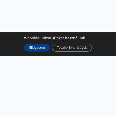
Weboldalunkon
sütiket
használunk.
Elfogadom
További lehetőségek
KÖZÖSSÉGI MÉDIA
Facebook
LinkedIn
Instagram