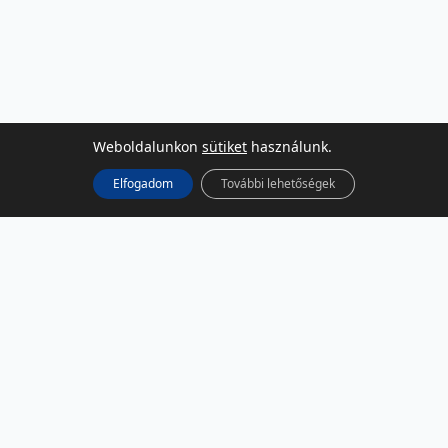
Weboldalunkon
sütiket
használunk.
Elfogadom
További lehetőségek
KÖZÖSSÉGI MÉDIA
Facebook
LinkedIn
Instagram