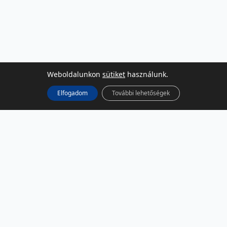
Weboldalunkon
sütiket
használunk.
Elfogadom
További lehetőségek
KÖZÖSSÉGI MÉDIA
Facebook
LinkedIn
Instagram