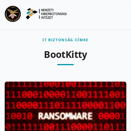
Ugrás a fő tartalomra
Menu
IT BIZTONSÁG CÍMKE
BootKitty