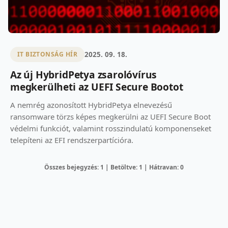
2025. 09. 18.
IT BIZTONSÁG HÍR
Az új HybridPetya zsarolóvírus
megkerülheti az UEFI Secure Bootot
A nemrég azonosított HybridPetya elnevezésű
ransomware törzs képes megkerülni az UEFI Secure Boot
védelmi funkciót, valamint rosszindulatú komponenseket
telepíteni az EFI rendszerpartícióra.
Összes bejegyzés: 1 | Betöltve: 1 | Hátravan: 0