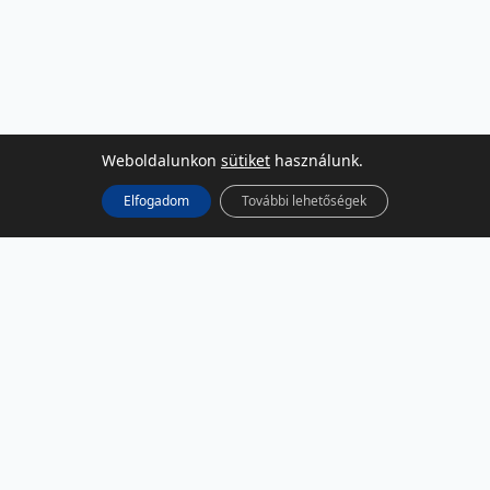
Weboldalunkon
sütiket
használunk.
Elfogadom
További lehetőségek
KÖZÖSSÉGI MÉDIA
Facebook
LinkedIn
Instagram