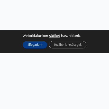
Weboldalunkon
sütiket
használunk.
Elfogadom
További lehetőségek
KÖZÖSSÉGI MÉDIA
Facebook
LinkedIn
Instagram