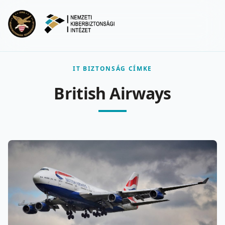
Ugrás a fő tartalomra
Menu
IT BIZTONSÁG CÍMKE
British Airways