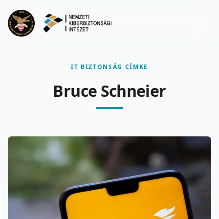
Ugrás a fő tartalomra
Menu
IT BIZTONSÁG CÍMKE
Bruce Schneier