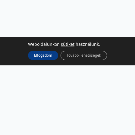
Weboldalunkon
sütiket
használunk.
Elfogadom
További lehetőségek
KÖZÖSSÉGI MÉDIA
Facebook
LinkedIn
Instagram