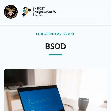
Ugrás a fő tartalomra
Menu
IT BIZTONSÁG CÍMKE
BSOD