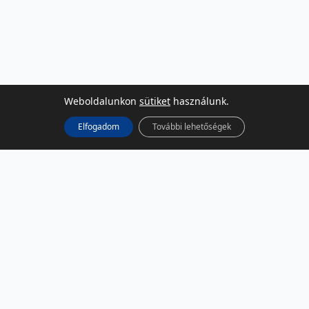
Weboldalunkon
sütiket
használunk.
Elfogadom
További lehetőségek
KÖZÖSSÉGI MÉDIA
Facebook
LinkedIn
Instagram