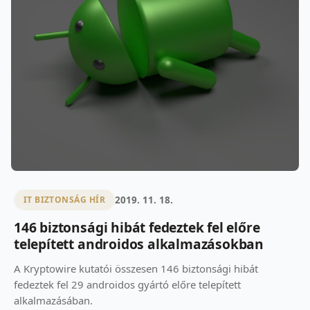
2019. 11. 18.
IT BIZTONSÁG HÍR
146 biztonsági hibát fedeztek fel előre
telepített androidos alkalmazásokban
A Kryptowire kutatói összesen 146 biztonsági hibát
fedeztek fel 29 androidos gyártó előre telepített
alkalmazásában.