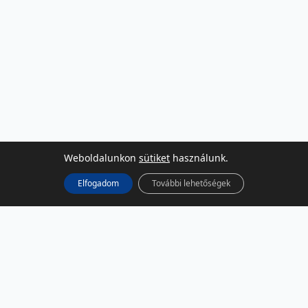
Weboldalunkon
sütiket
használunk.
Elfogadom
További lehetőségek
KÖZÖSSÉGI MÉDIA
Facebook