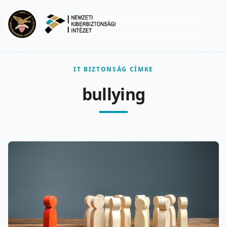
Ugrás a fő tartalomra
Menu
IT BIZTONSÁG CÍMKE
bullying