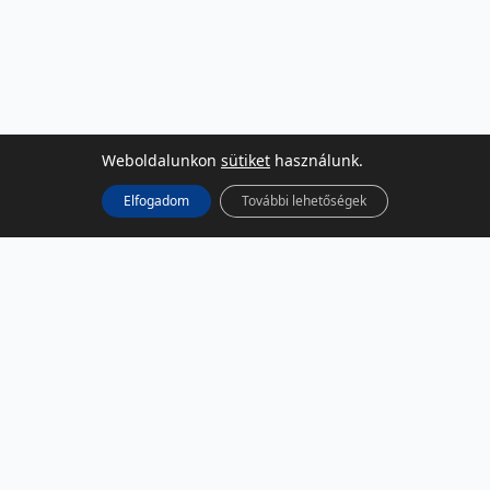
Weboldalunkon
sütiket
használunk.
Elfogadom
További lehetőségek
KÖZÖSSÉGI MÉDIA
Facebook
LinkedIn
Instagram