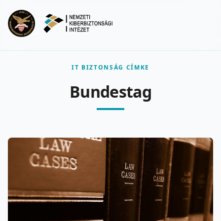
Ugrás a fő tartalomra
Menu
IT BIZTONSÁG CÍMKE
Bundestag