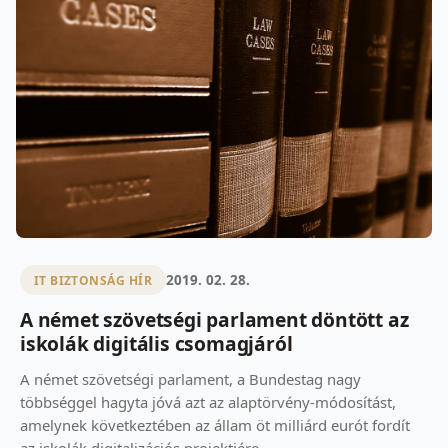
2019. 02. 28.
IT BIZTONSÁG HÍR
A német szövetségi parlament döntött az
iskolák digitális csomagjáról
A német szövetségi parlament, a Bundestag nagy
többséggel hagyta jóvá azt az alaptörvény-módosítást,
amelynek következtében az állam öt milliárd eurót fordít
az iskolák digitalizációs projektjére.