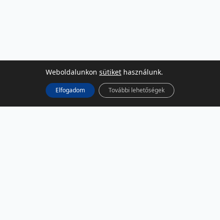
Weboldalunkon
sütiket
használunk.
Elfogadom
További lehetőségek
KÖZÖSSÉGI MÉDIA
Facebook
LinkedIn
Instagram