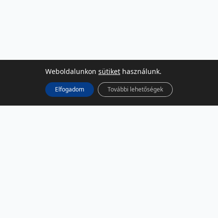
Weboldalunkon
sütiket
használunk.
Elfogadom
További lehetőségek
KÖZÖSSÉGI MÉDIA
Facebook
LinkedIn
Instagram