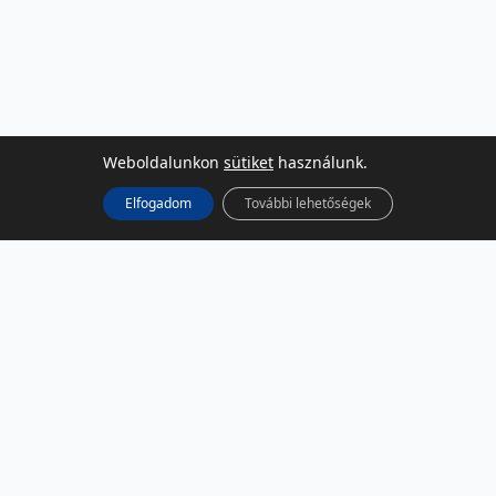
Weboldalunkon
sütiket
használunk.
Elfogadom
További lehetőségek
KÖZÖSSÉGI MÉDIA
Facebook
LinkedIn
Instagram