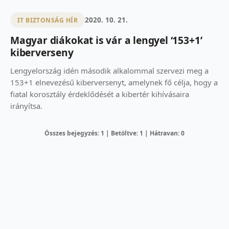
2020. 10. 21.
IT BIZTONSÁG HÍR
Magyar diákokat is vár a lengyel ‘153+1’
kiberverseny
Lengyelország idén második alkalommal szervezi meg a
153+1 elnevezésű kiberversenyt, amelynek fő célja, hogy a
fiatal korosztály érdeklődését a kibertér kihívásaira
irányítsa.
Összes bejegyzés: 1 | Betöltve: 1 | Hátravan: 0