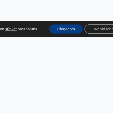
kon
sütiket
használunk.
Elfogadom
További leh
KÖZÖSSÉGI MÉDIA
Facebook
LinkedIn
Instagram
Podcast