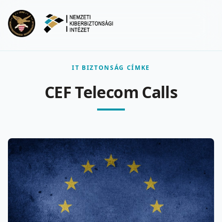
Ugrás a fő tartalomra
Menu
IT BIZTONSÁG CÍMKE
CEF Telecom Calls