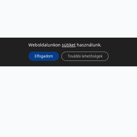
Weboldalunkon
sütiket
használunk.
Elfogadom
További lehetőségek
KÖZÖSSÉGI MÉDIA
Facebook
LinkedIn
Instagram