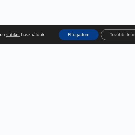
kon
sütiket
használunk.
Elfogadom
További leh
KÖZÖSSÉGI MÉDIA
Facebook
LinkedIn
Instagram
Podcast