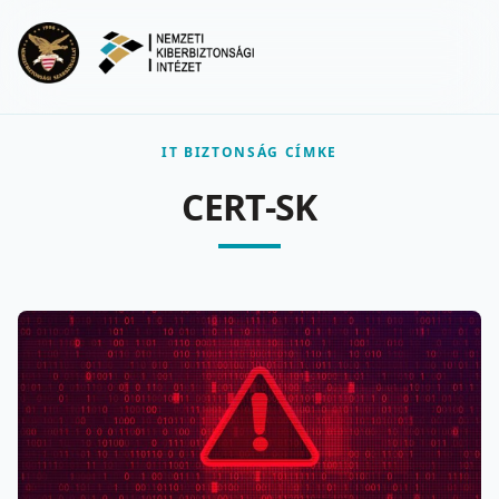
Ugrás a fő tartalomra
Menu
IT BIZTONSÁG CÍMKE
CERT-SK