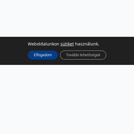
Weboldalunkon
sütiket
használunk.
Elfogadom
További lehetőségek
KÖZÖSSÉGI MÉDIA
Facebook
LinkedIn
Instagram