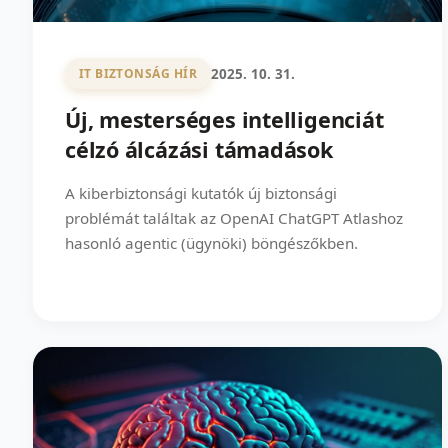
2025. 10. 31.
IT BIZTONSÁG HÍR
Új, mesterséges intelligenciát
célzó álcázási támadások
A kiberbiztonsági kutatók új biztonsági
problémát találtak az OpenAI ChatGPT Atlashoz
hasonló agentic (ügynöki) böngészőkben.