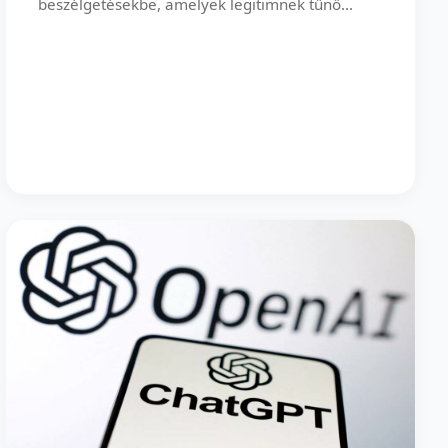
beszélgetésekbe, amelyek legitimnek tűnő...