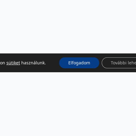
kon
sütiket
használunk.
Elfogadom
További leh
KÖZÖSSÉGI MÉDIA
Facebook
LinkedIn