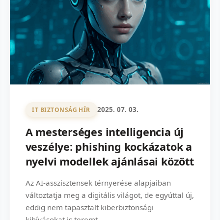
2025. 07. 03.
IT BIZTONSÁG HÍR
A mesterséges intelligencia új
veszélye: phishing kockázatok a
nyelvi modellek ajánlásai között
Az AI-asszisztensek térnyerése alapjaiban
változtatja meg a digitális világot, de egyúttal új,
eddig nem tapasztalt kiberbiztonsági
kihívásokat is teremt.