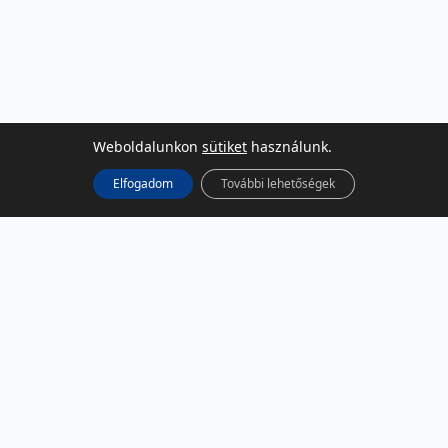
Weboldalunkon
sütiket
használunk.
Elfogadom
További lehetőségek
KÖZÖSSÉGI MÉDIA
Facebook
LinkedIn
Instagram