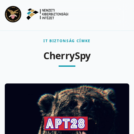
Ugrás a fő tartalomra
Menu
IT BIZTONSÁG CÍMKE
CherrySpy