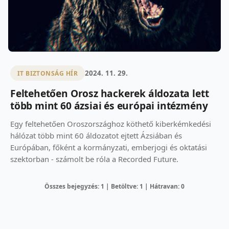
2024. 11. 29.
IT BIZTONSÁG HÍR
Feltehetően Orosz hackerek áldozata lett
több mint 60 ázsiai és európai intézmény
Egy feltehetően Oroszországhoz köthető kiberkémkedési
hálózat több mint 60 áldozatot ejtett Ázsiában és
Európában, főként a kormányzati, emberjogi és oktatási
szektorban - számolt be róla a Recorded Future.
Összes bejegyzés: 1 | Betöltve: 1 | Hátravan: 0