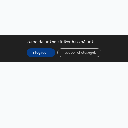
Weboldalunkon
sütiket
használunk.
Elfogadom
További lehetőségek
KÖZÖSSÉGI MÉDIA
Facebook
LinkedIn
Instagram